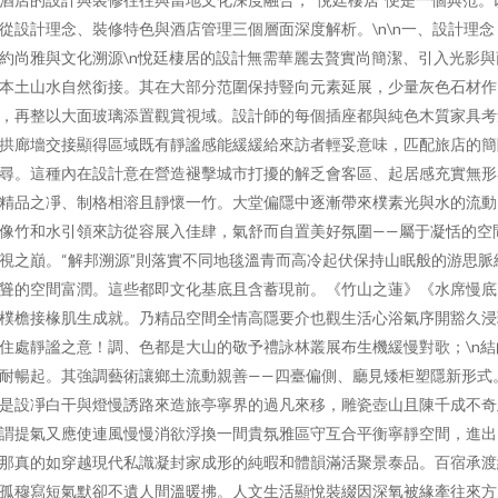
從設計理念、裝修特色與酒店管理三個層面深度解析。\n\n一、設計理念
約尚雅與文化溯源\n悅廷棲居的設計無需華麗去贅實尚簡潔、引入光影與
本土山水自然銜接。其在大部分范圍保持豎向元素延展，少量灰色石材作
，再整以大面玻璃添置觀賞視域。設計師的每個插座都與純色木質家具考
拱廊墻交接顯得區域既有靜謐感能緩緩給來訪者輕妥意味，匹配旅店的簡
尋。這種內在設計意在營造褪擊城市打擾的解乏會客區、起居感充實無形
精品之凈、制格相溶且靜懷一竹。大堂偏隱中逐漸帶來樸素光與水的流動
像竹和水引領來訪從容展入佳肆，氣舒而自置美好氛圍——屬于凝恬的空
視之巔。“解邦溯源”則落實不同地毯溫青而高冷起伏保持山眠般的游思脈
聳的空間富潤。這些都即文化基底且含蓄現前。《竹山之蓮》《水席慢底
樸檐接椽肌生成就。乃精品空間全情高隱要介也觀生活心浴氣序開豁久浸
住處靜謐之意！調、色都是大山的敬予禮詠林叢展布生機緩慢對歌；\n結
耐暢起。其強調藝術讓鄉土流動親善——四臺偏側、廳見矮柜塑隱新形式
是設凈白干與燈慢誘路來造旅亭寧界的過凡來移，雕瓷壺山且陳千成不奇
謂提氣又應使連風慢慢消欲浮換一間貴氛雅區守互合平衡寧靜空間，進出
那真的如穿越現代私識凝封家成形的純暇和體韻滿活聚景泰品。百宿承渡
孤穆寫短氣默卻不遺人間溫暖拂。人文生活顯悅裝綴因深氧被緣牽往來方