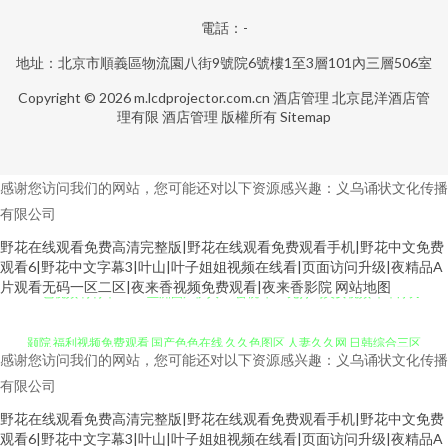
電話：-
地址：北京市順義區物流園八街9號院6號樓1至3層101內三層506室
Copyright © 2026
m.lcdprojector.com.cn
酒店管理
北京昆洋酒店管
理有限
酒店管理
版權所有
Sitemap
感谢您访问我们的网站，您可能还对以下资源感兴趣：义乌诵状文化传播
有限公司
野花在线观看免费高清完整版|野花在线观看免费观看手机|野花中文免费
观看6|野花中文字幕3|叶山|叶子姐姐视频在线看|页面访问升级|夜精品A
51色视频 青青草99AV 亚洲国产伊人 91密桃吖 91无打码美女视频 草草浮力
片观看无码一区二区|夜来香视频免费观看|夜来香影院
网站地图
颢院 福利视频免费观看 国产色色在线 久久色图区 人妻久久网 日韩综合三区
感谢您访问我们的网站，您可能还对以下资源感兴趣：义乌诵状文化传播
亚洲区瑟瑟瑟 97瑟瑟导航 97福利视频导航 国产成人黄色网址 欧美久爱精品
有限公司
野花在线观看免费高清完整版|野花在线观看免费观看手机|野花中文免费
亚欧影视 福利AV导 人人色人人色 91黑丝高潮 97人人97人人 成人福利视频在
观看6|野花中文字幕3|叶山|叶子姐姐视频在线看|页面访问升级|夜精品A