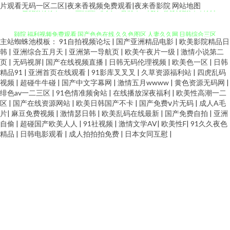
51色视频 青青草99AV 亚洲国产伊人 91密桃吖 91无打码美女视频 草草浮力
片观看无码一区二区|夜来香视频免费观看|夜来香影院
网站地图
线播放 精品wwwwww 久久六热 五月天亭亭 在线观看网站黄色 男人无毒色图
颢院 福利视频免费观看 国产色色在线 久久色图区 人妻久久网 日韩综合三区
主站蜘蛛池模板：
91自拍视频论坛
|
国产亚洲精品电影
|
欧美影院精品日
日韩亚洲超碰在线 偷拍视频福利导航 欧美一区二区做爱视频 久久艹网站 91
韩
|
亚洲综合五月天
|
亚洲第一导航页
|
欧美午夜片一级
|
激情小说第二
亚洲区瑟瑟瑟 97瑟瑟导航 97福利视频导航 国产成人黄色网址 欧美久爱精品
页
|
无码视屏
|
国产在线视频直播
|
日韩无码伦理视频
|
欧美色一区
|
日韩
色色欧美 玖草视频 69福利精品影院 女同在线 日韩国产欧美在 日韩国产在线
精品91
|
亚洲首页在线观看
|
91影库叉叉叉
|
久草资源福利站
|
四虎乱码
亚欧影视 福利AV导 人人色人人色 91黑丝高潮 97人人97人人 成人福利视频在
视频
|
超碰牛牛碰
|
国产中文字幕网
|
激情五月wwww
|
黄色资源无码网
|
绯色av一二三区
|
91色情准频肏站
|
在线播放深夜福利
|
欧美性高潮一二
91白丝高高潮视频 九九久国产在线 欧美性一一区在在线 日韩三级大片 亚洲
区
|
国产在线资源网站
|
欧美日韩国产不卡
|
国产免费ⅴ片无码
|
成人A毛
线播放 精品wwwwww 久久六热 五月天亭亭 在线观看网站黄色 男人无毒色图
片
|
麻豆免费视频
|
激情瑟日韩
|
欧美乱码在线最新
|
国产免费自拍
|
亚洲
三级网址 91黄色色网 国产日逼网 精品人妻九九网 老司机综合网 日韩无码第
自偷
|
超碰国产欧美人人
|
91社视频
|
激情文学AV
|
欧美性F
|
91久久夜色
日韩亚洲超碰在线 偷拍视频福利导航 欧美一区二区做爱视频 久久艹网站 91
精品
|
日韩电影观看
|
成人拍拍拍免费
|
日本女同互慰
|
四页 午夜成人免费一区 五月一区视频免费人妻啊啊啊 亚洲色图欧美日韩 艹
色色欧美 玖草视频 69福利精品影院 女同在线 日韩国产欧美在 日韩国产在线
嫂子 91学生妹免费 成人精品无码 国产麻豆传媒在线播放 九九自拍ww 欧美无
91白丝高高潮视频 九九久国产在线 欧美性一一区在在线 日韩三级大片 亚洲
毛在线观看 日韩中文字幕コンパス 91现看 黑料av久久久久网站 91不用下载
三级网址 91黄色色网 国产日逼网 精品人妻九九网 老司机综合网 日韩无码第
91色狼 97色情网超碰在线 福利社网页 国产羞羞在线 91cwww视频在线观看